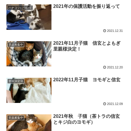
2021年の保護活動を振り返って
ハナコジについて
2021.12.31
2021年11月子猫 信玄とよもぎ
里親募集中
里親様決定！
2021.12.20
2022年11月子猫 ヨモギと信玄
里親決定済
2021.12.09
2021年秋 子猫（茶トラの信玄
里親募集中
とキジ白のヨモギ）